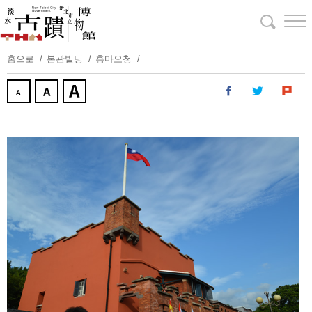
주
요
내
용
홈으로
본관빌딩
홍마오청
보
기
:::