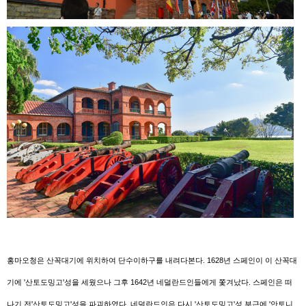
홍마오청은 산꼭대기에 위치하여 단수이하구를 내려다본다. 1628년 스페인이 이 산꼭대
기에 '산토도밍고'성을 세웠으나 그후 1642년 네덜란드인들에게 쫓겨났다. 스페인은 떠
나기 전'산토도밍고'성을 파괴하였다. 네덜란드인은 다시 '산토도밍고'성 부근에 '안토니