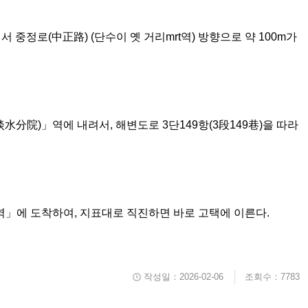
걸어서 중정로(中正路) (단수이 옛 거리mrt역) 방향으로 약 100m가
水分院)」역에 내려서, 해변도로 3단149항(3段149巷)을 따라
小白宮)역」에 도착하여, 지표대로 직진하면 바로 고택에 이른다.
작성일：2026-02-06
조회수：7783