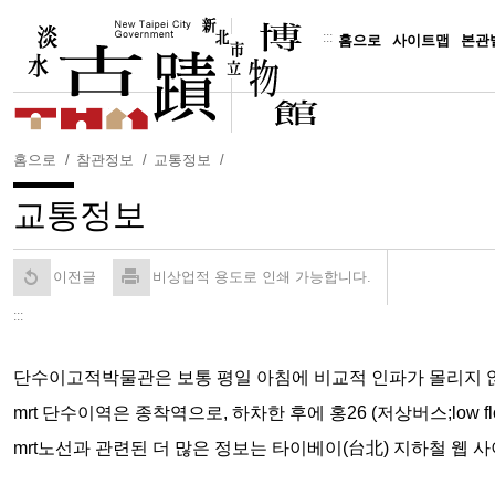
주
요
:::
홈으로
사이트맵
본관
내
용
보
기
홈으로
참관정보
교통정보
교통정보
이전글
비상업적 용도로 인쇄 가능합니다.
:::
단수이고적박물관은 보통 평일 아침에 비교적 인파가 몰리지 
mrt 단수이역은 종착역으로, 하차한 후에 홍26 (저상버스;low f
mrt노선과 관련된 더 많은 정보는 타이베이(台北) 지하철 웹 사