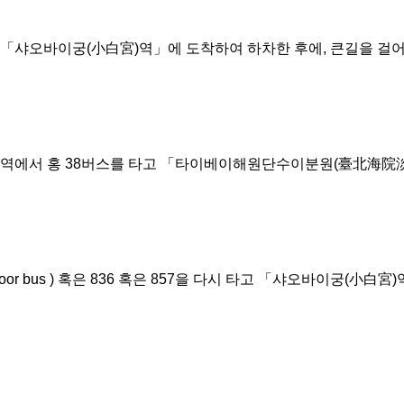
을 다시 타고 「샤오바이궁(小白宮)역」에 도착하여 하차한 후에, 큰길을 
단수이역에서 홍 38버스를 타고 「타이베이해원단수이분원(臺北海院淡
floor bus ) 혹은 836 혹은 857을 다시 타고 「샤오바이궁(