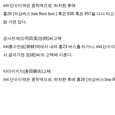
mrt 단수이역은 종착역으로, 하차한 후에
홍26 (저상버스;low floor bus ) 혹은 836 혹은 857
량 가면 있다.
공사전계(公司田溪)정(程)씨고택
mrt홍수린(紅樹林)역에서 내려 홍23 버스를 타거나, mrt 
서 걸어가면 정(程)씨의 고택에 이른다.
타다이키치(多田榮吉)고택
mrt 단수이역은 종착역으로, 하차한 후에 홍26 (저상버스;low 