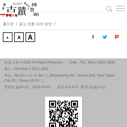
주
요
내
용
홈으로
광고 전환 대처 방안
보
기
:::
판권 소유 © 2016 All Rights Reserved.
전화：TEL: 886-2-2621-2830
팩스：FAX:886-2-2621-2831
주소：No.32-2, Ln. 6, Sec. 1, Zhongzheng Rd., Tamsui Dist., New Taipei
City 251, Taiwan (R.O.C.)
콘텐츠 업데이트：2026-03-03
권장 브라우저 : IE10 (포함) 이상