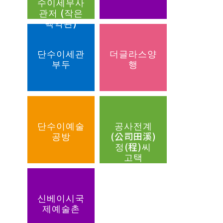
수이세무사
관저 (작은
백악관)
단수이세관
더글라스양
부두
행
단수이예술
공사전계
공방
(公司田溪)
정(程)씨
고택
신베이시국
제예술촌