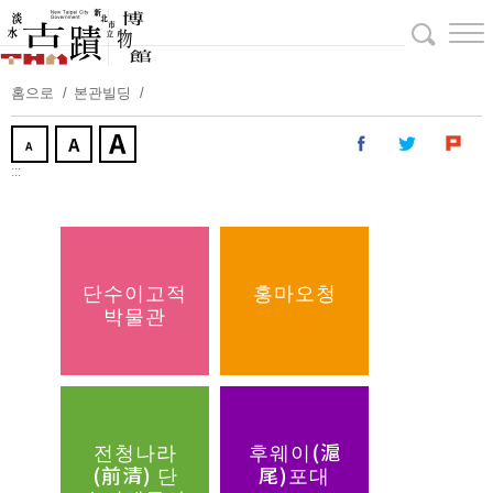
주
요
내
용
홈으로
본관빌딩
보
기
:::
단수이고적
홍마오청
박물관
전청나라
후웨이(滬
(前清) 단
尾)포대