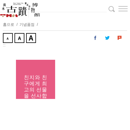
주
요
내
용
홈으로
기념품점
보
기
:::
친지와 친
구에게 최
고의 선물
을 선사합
니다.