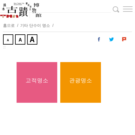
주
요
내
용
홈으로
기타 단수이 명소
보
기
:::
고적명소
관광명소